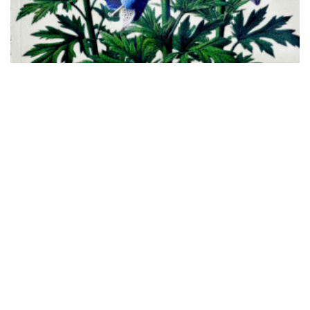
EL ACÓNITO. «NO HAY CRIMEN DEL TODO PERFECTO»
20.00
€