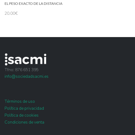
EL PESO EXACTO DE LA DISTANCIA
20.00
€
Tfno: 876 651 395
info@sociedadsacmi.es
Términos de uso
Política de privacidad
Política de cookies
Condiciones de venta